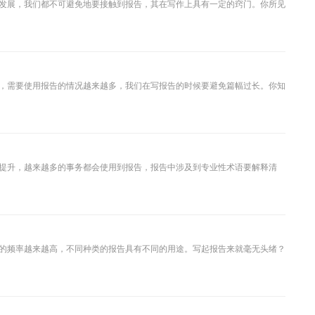
发展，我们都不可避免地要接触到报告，其在写作上具有一定的窍门。你所见
，需要使用报告的情况越来越多，我们在写报告的时候要避免篇幅过长。你知
提升，越来越多的事务都会使用到报告，报告中涉及到专业性术语要解释清
的频率越来越高，不同种类的报告具有不同的用途。写起报告来就毫无头绪？