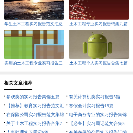
学生土木工程实习报告范文汇总
土木工程专业实习报告锦集九篇
七篇
实用的土木工程专业实习报告三
土木工程个人实习报告合集七篇
篇
相关文章推荐
参观类的实习报告集锦五篇
有关计算机类实习报告5篇
【推荐】教育实习报告范文汇
寒假会计实习报告15篇
编8篇
在保险公司实习报告范文集锦
电子商务专业的实习报告集锦
7篇
关于土木工程实习报告合集7
五篇
【必备】实习周记范文合集5
篇
人事助理实习周记6篇
篇
有关在保险公司实习报告汇编