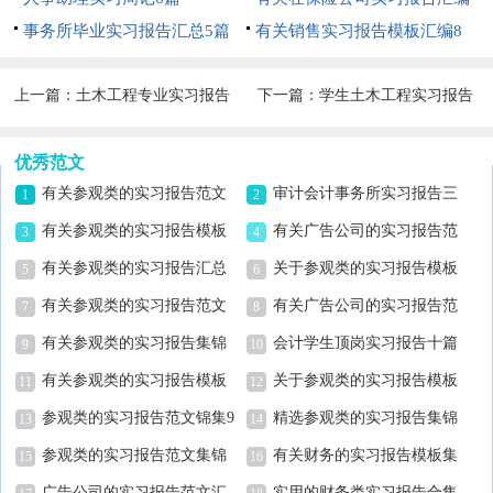
事务所毕业实习报告汇总5篇
八篇
有关销售实习报告模板汇编8
篇
上一篇：
土木工程专业实习报告
下一篇：
学生土木工程实习报告
锦集九篇
范文汇总七篇
优秀范文
有关参观类的实习报告范文
审计会计事务所实习报告三
1
2
汇编八篇
篇
有关参观类的实习报告模板
有关广告公司的实习报告范
3
4
汇总7篇
文集锦6篇
有关参观类的实习报告汇总
关于参观类的实习报告模板
5
6
十篇
合集10篇
有关参观类的实习报告范文
有关广告公司的实习报告范
7
8
合集8篇
文集合5篇
有关参观类的实习报告集锦
会计学生顶岗实习报告十篇
9
10
十篇
有关参观类的实习报告模板
关于参观类的实习报告模板
11
12
汇总六篇
汇编10篇
参观类的实习报告范文锦集9
精选参观类的实习报告集锦
13
14
篇
六篇
参观类的实习报告范文集锦
有关财务的实习报告模板集
15
16
七篇
锦7篇
广告公司的实习报告范文汇
实用的财务类实习报告合集