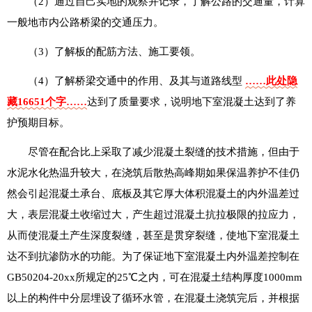
（2）通过自己实地的观察并记录，了解公路的交通量，计算
一般地市内公路桥梁的交通压力。
（3）了解板的配筋方法、施工要领。
（4）了解桥梁交通中的作用、及其与道路线型
……此处隐
藏16651个字……
达到了质量要求，说明地下室混凝土达到了养
护预期目标。
尽管在配合比上采取了减少混凝土裂缝的技术措施，但由于
水泥水化热温升较大，在浇筑后散热高峰期如果保温养护不佳仍
然会引起混凝土承台、底板及其它厚大体积混凝土的内外温差过
大，表层混凝土收缩过大，产生超过混凝土抗拉极限的拉应力，
从而使混凝土产生深度裂缝，甚至是贯穿裂缝，使地下室混凝土
达不到抗渗防水的功能。为了保证地下室混凝土内外温差控制在
GB50204-20xx所规定的25℃之内，可在混凝土结构厚度1000mm
以上的构件中分层埋设了循环水管，在混凝土浇筑完后，并根据